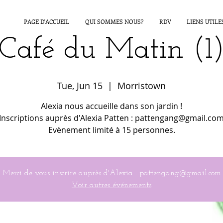
PAGE D'ACCUEIL
QUI SOMMES NOUS?
RDV
LIENS UTILE
Café du Matin (1
Tue, Jun 15
  |  
Morristown
Alexia nous accueille dans son jardin !
Inscriptions auprès d'Alexia Patten : pattengang@gmail.co
Evènement limité à 15 personnes.
Merci de vous inscrire auprès d'Alexia : pattengang@gmail.com
Voir autres événements