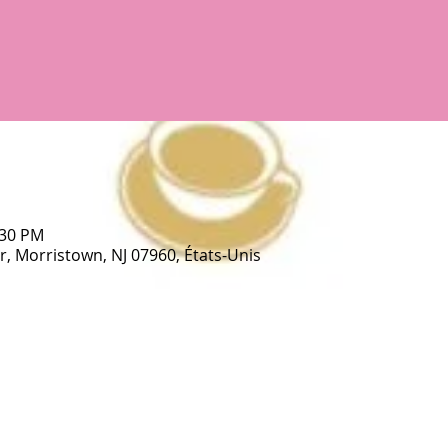
:30 PM
, Morristown, NJ 07960, États-Unis