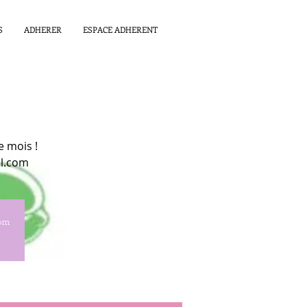
S
ADHERER
ESPACE ADHERENT
e mois !
il.com
com