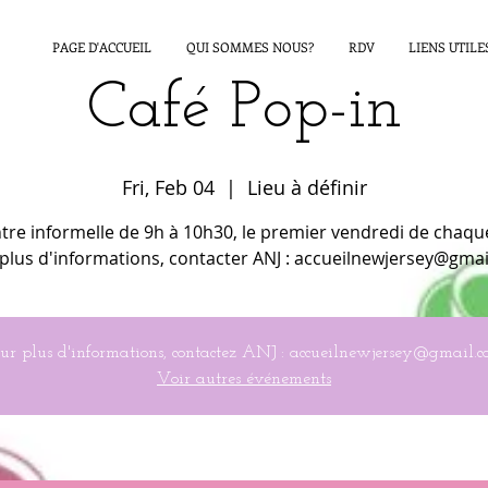
PAGE D'ACCUEIL
QUI SOMMES NOUS?
RDV
LIENS UTILE
Café Pop-in
Fri, Feb 04
  |  
Lieu à définir
re informelle de 9h à 10h30, le premier vendredi de chaqu
plus d'informations, contacter ANJ : accueilnewjersey@gma
ur plus d'informations, contactez ANJ : accueilnewjersey@gmail.
Voir autres événements