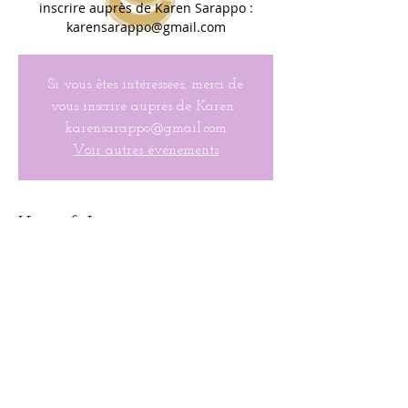
inscrire auprès de Karen Sarappo :
karensarappo@gmail.com
Si vous êtes intéressées, merci de
vous inscrire auprès de Karen :
karensarappo@gmail.com
Voir autres événements
Heure & Lieu
Feb 16, 2022, 7:00 PM EST
Mountain Hill Bistro, 625 Meyersville Rd,
Gillette, NJ 07933, États-Unis
Conditions d'utilisation