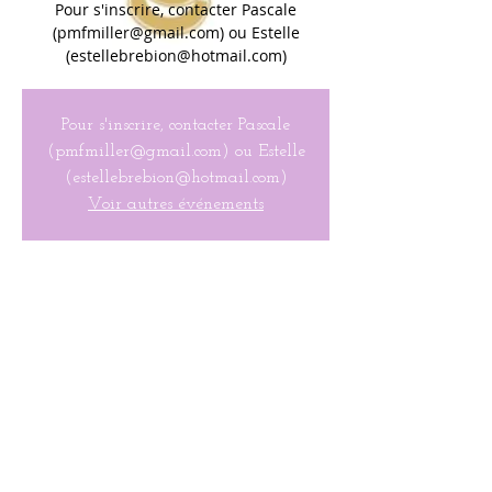
Pour s'inscrire, contacter Pascale
(pmfmiller@gmail.com) ou Estelle
(estellebrebion@hotmail.com)
Pour s'inscrire, contacter Pascale
(pmfmiller@gmail.com) ou Estelle
(estellebrebion@hotmail.com)
Voir autres événements
Heure & Lieu
Oct 21, 2020, 9:30 AM
Tourne Park, 89 Norris Rd, Denville, NJ
07834, États-Unis