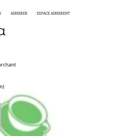
S
ADHERER
ESPACE ADHERENT
a
archant
m)