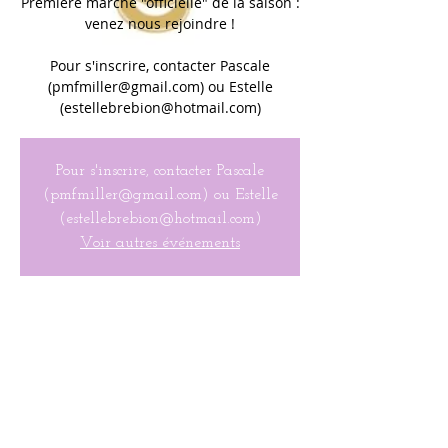
Première marche "officielle" de la saison :
venez nous rejoindre !
Pour s'inscrire, contacter Pascale
(pmfmiller@gmail.com) ou Estelle
(estellebrebion@hotmail.com)
Pour s'inscrire, contacter Pascale
(pmfmiller@gmail.com) ou Estelle
(estellebrebion@hotmail.com)
Voir autres événements
Heure & Lieu
Apr 04, 2022, 9:30 AM
Morristown, Morristown, New Jersey
07960, États-Unis