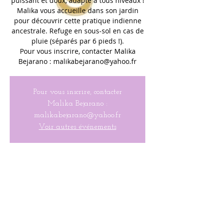
puissant et doux, adapté à tous niveaux !
Malika vous accueille dans son jardin
pour découvrir cette pratique indienne
ancestrale. Refuge en sous-sol en cas de
pluie (séparés par 6 pieds !).
Pour vous inscrire, contacter Malika
Bejarano : malikabejarano@yahoo.fr
Pour vous inscrire, contacter
Malika Bejarano :
malikabejarano@yahoo.fr
Voir autres événements
Heure & Lieu
Sep 11, 2020, 10:00 AM – 11:00 PM
Dans le jardin de Malika Bejarano, 26
Colby Farm Rd, Chester, NJ 07930, États-
Unis