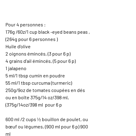
Pour 4 personnes :
176g /60z/1 cup black -eyed beans peas , 
(264g pour 6 personnes )
Huile d’olive
2 oignons émincés, (3 pour 6 p)
4 grains d’ail émincés, (5 pour 6 p)
1 jalapeno
5 ml/1 tbsp cumin en poudre
55 ml/1 tbsp curcuma (turmeric)
250g/9oz de tomates coupées en dés 
ou en boîte 375g/14 oz/398 ml, 
(375g/14oz/398 ml
pour 6 p 
600 ml /2 cups ½ bouillon de poulet, ou 
bœuf ou légumes, (900 ml pour 6 p) 900 
ml