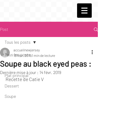
Post
Tous les posts
accueilnewjersey
Tous les posts
13 févr. 2019
1 min de lecture
Soupe au black eyed peas :
Entrée
Dernière mise à jour :
14 févr. 2019
Plat principal
Recette de Catie V
Dessert
Soupe