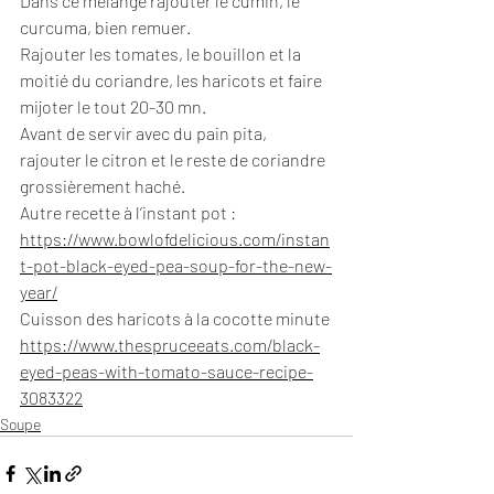
Dans ce mélange rajouter le cumin, le 
curcuma, bien remuer.
Rajouter les tomates, le bouillon et la 
moitié du coriandre, les haricots et faire 
mijoter le tout 20-30 mn.
Avant de servir avec du pain pita, 
rajouter le citron et le reste de coriandre 
grossièrement haché.
Autre recette à l’instant pot :
https://www.bowlofdelicious.com/instan
t-pot-black-eyed-pea-soup-for-the-new-
year/
Cuisson des haricots à la cocotte minute 
https://www.thespruceeats.com/black-
eyed-peas-with-tomato-sauce-recipe-
3083322
Soupe